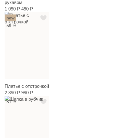
рукавом
1 090 Р
490 Р
new
59 %
Платье с отстрочкой
2 390 Р
990 Р
51 %