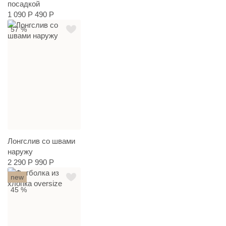
посадкой
1 090 Р
490 Р
57 %
Лонгслив со швами
наружу
2 290 Р
990 Р
new
45 %