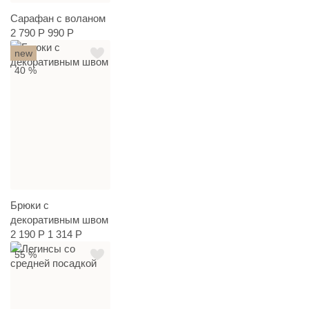
Сарафан с воланом
2 790 Р
990 Р
new
40 %
Брюки с
декоративным швом
2 190 Р
1 314 Р
55 %