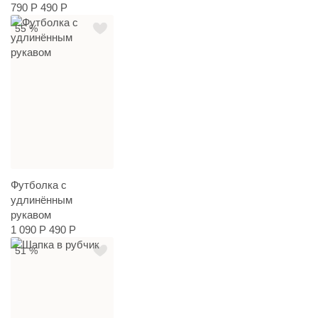
790 Р
490 Р
55 %
Футболка с
удлинённым
рукавом
1 090 Р
490 Р
51 %