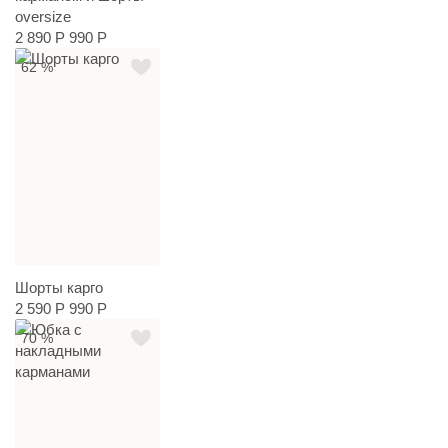
oversize
2 890 Р
990 Р
62 %
Шорты карго
2 590 Р
990 Р
70 %