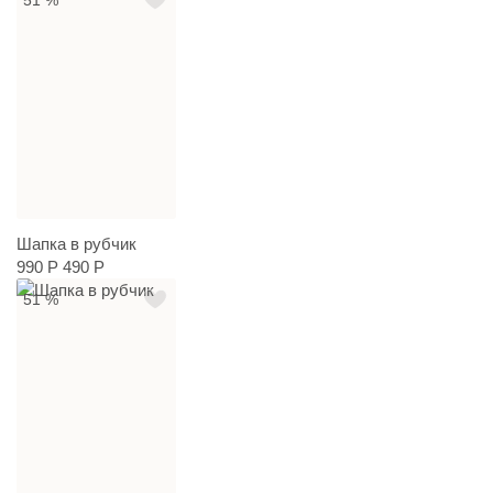
51 %
Шапка в рубчик
990 Р
490 Р
51 %