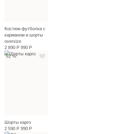
Костюм футболка с
карманом и шорты
oversize
2 890 Р
990 Р
62 %
Шорты карго
2 590 Р
990 Р