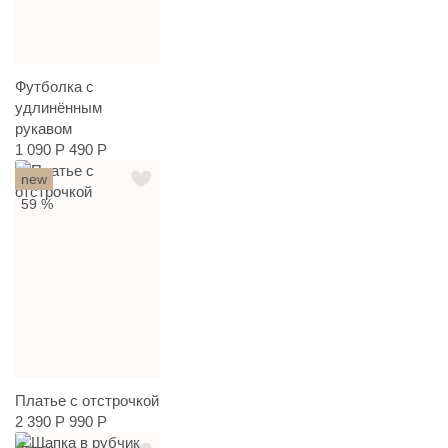
Футболка с
удлинённым
рукавом
1 090 Р
490 Р
new
59 %
Платье с отстрочкой
2 390 Р
990 Р