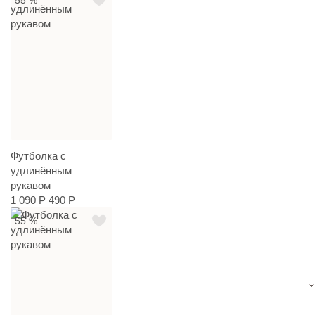
55 %
Футболка с
удлинённым
рукавом
1 090 Р
490 Р
55 %