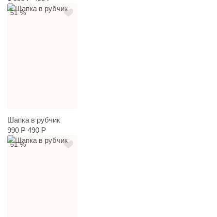
51 %
Шапка в рубчик
990 Р
490 Р
51 %