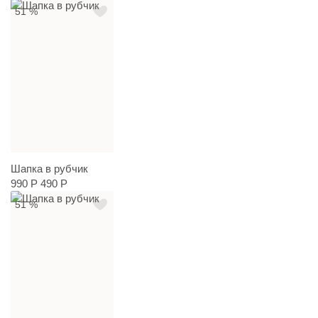
51 %
Шапка в рубчик
990 Р
490 Р
51 %