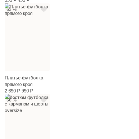
990 Р
490 Р
63 %
Платье-футболка
прямого кроя
2 690 Р
990 Р
66 %