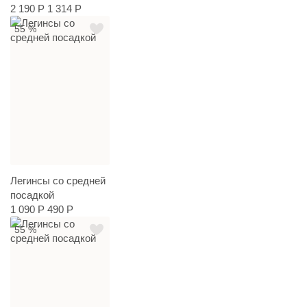
2 190 Р
1 314 Р
55 %
Легинсы со средней
посадкой
1 090 Р
490 Р
55 %