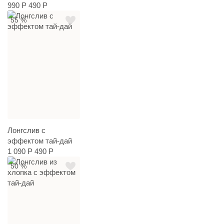
990 Р
490 Р
55 %
Лонгслив с
эффектом тай-дай
1 090 Р
490 Р
50 %