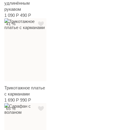
удлинённым
рукавом
1 090 Р
490 Р
41 %
Трикотажное платье
с карманами
1 690 Р
990 Р
65 %