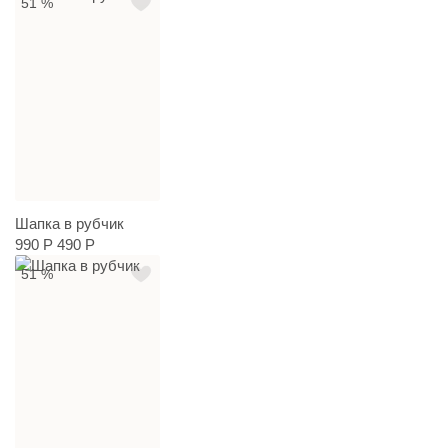
51 %
Шапка в рубчик
990 Р
490 Р
51 %