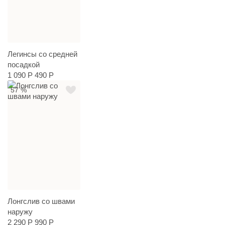
Легинсы со средней
посадкой
1 090 Р
490 Р
57 %
Лонгслив со швами
наружу
2 290 Р
990 Р