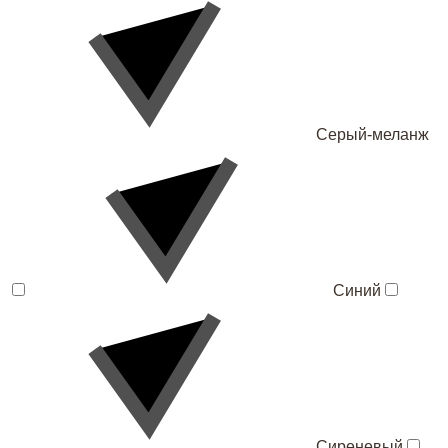
Серый-меланж
Синий
Сиреневый