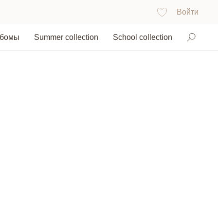
Войти
ьбомы
Summer collection
School collection
Найти