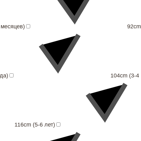
 месяцев)
92cm
да)
104cm (3-4 
116cm (5-6 лет)