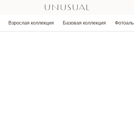
Взрослая коллекция
Базовая коллекция
Фотоал
Аксессуары
Толстовки
Лонгсливы/Водолазки
Легинсы/Брюки
Юбки