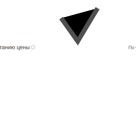
станию цены
По