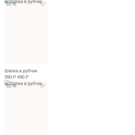
51 %
Шапка в рубчик
990 Р
490 Р
51 %