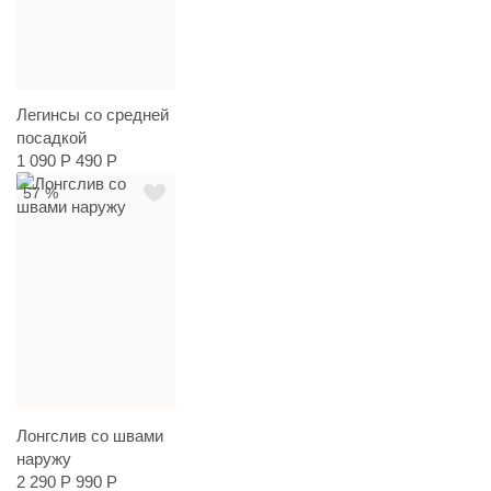
Легинсы со средней
посадкой
1 090 Р
490 Р
57 %
Лонгслив со швами
наружу
2 290 Р
990 Р