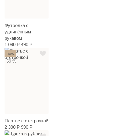
Футболка с
удлинённым
рукавом
1 090 Р
490 Р
new
59 %
Платье с отстрочкой
2 390 Р
990 Р
51 %