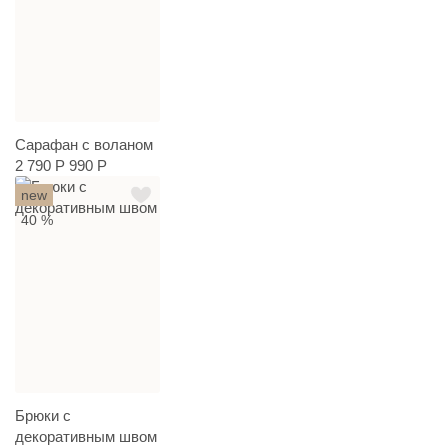
Сарафан с воланом
2 790 Р
990 Р
new
40 %
Брюки с
декоративным швом