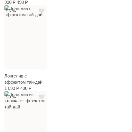
990 Р
490 Р
55 %
Лонгслив с
эффектом тай-дай
1 090 Р
490 Р
50 %