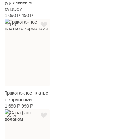
удлинённым
рукавом
1 090 Р
490 Р
41 %
Трикотажное платье
с карманами
1 690 Р
990 Р
65 %