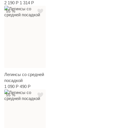
2 190 Р
1 314 Р
55 %
Легинсы со средней
посадкой
1 090 Р
490 Р
55 %