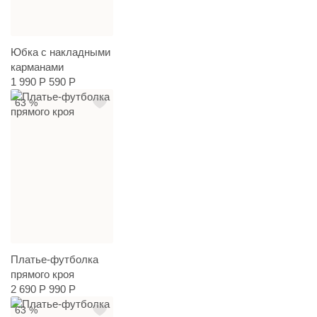
Юбка с накладными
карманами
1 990 Р
590 Р
63 %
Платье-футболка
прямого кроя
2 690 Р
990 Р
63 %