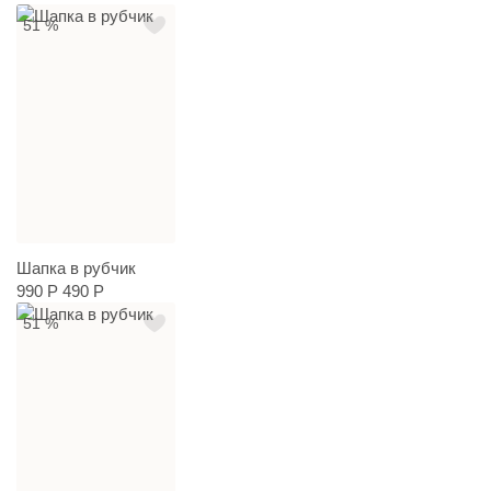
51 %
Шапка в рубчик
990 Р
490 Р
51 %