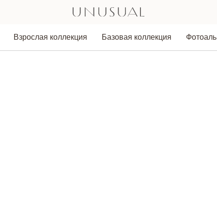
Взрослая коллекция
Базовая коллекция
Фотоал
Аксессуары
Толстовки
Лонгсливы/Водолазки
Легинсы/Брюки
Юбки