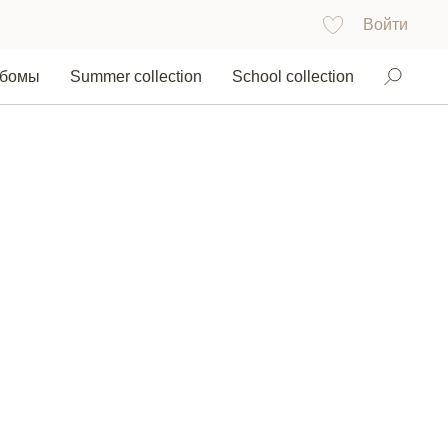
Войти
ьбомы
Summer collection
School collection
Найти