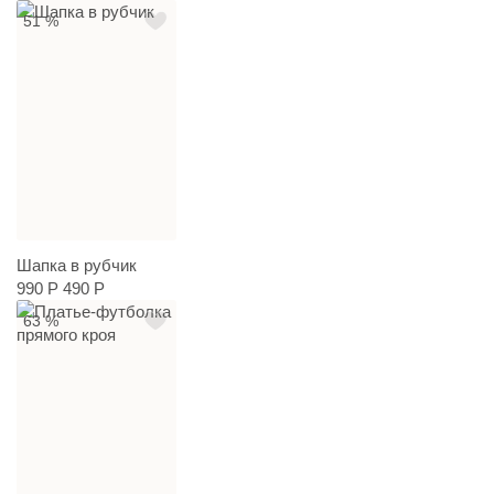
51 %
Шапка в рубчик
990 Р
490 Р
63 %