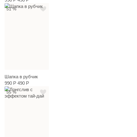
51 %
Шапка в рубчик
990 Р
490 Р
55 %