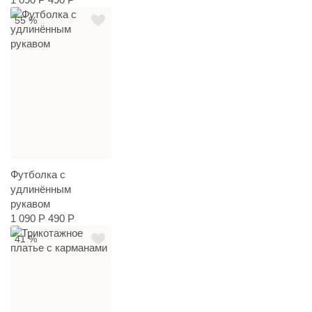
55 %
Футболка с
удлинённым
рукавом
1 090 Р
490 Р
41 %