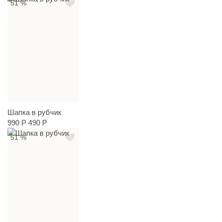
51 %
Шапка в рубчик
990 Р
490 Р
51 %