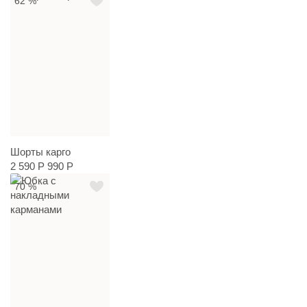
62 %
Шорты карго
2 590 Р
990 Р
70 %