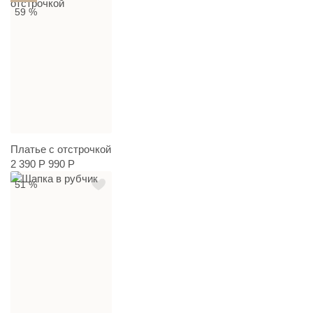
59 %
Платье с отстрочкой
2 390 Р
990 Р
51 %