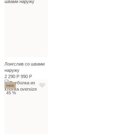
Лонгслив со швами
наружу
2 290 Р
990 Р
new
45 %