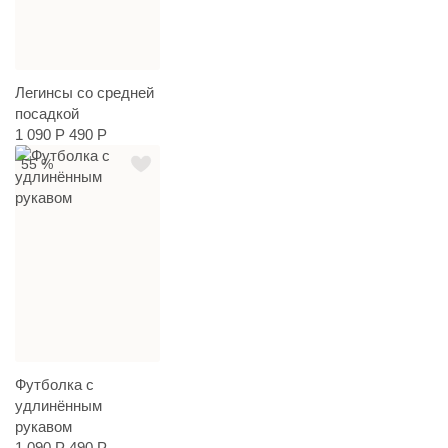
Легинсы со средней
посадкой
1 090 Р
490 Р
55 %
Футболка с
удлинённым
рукавом
1 090 Р
490 Р