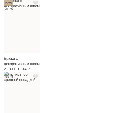
new
40 %
Брюки с
декоративным швом
2 190 Р
1 314 Р
55 %