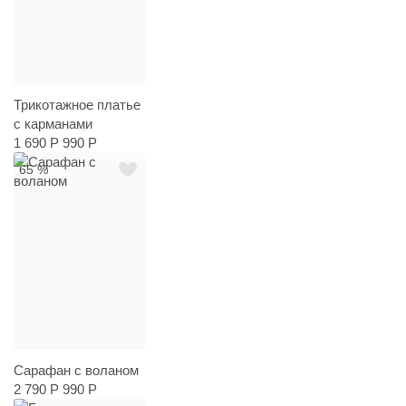
Трикотажное платье
с карманами
1 690 Р
990 Р
65 %
Сарафан с воланом
2 790 Р
990 Р