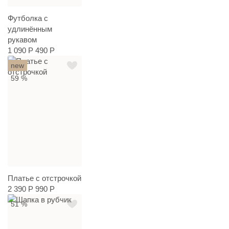
Футболка с
удлинённым
рукавом
1 090 Р
490 Р
new
59 %
Платье с отстрочкой
2 390 Р
990 Р
51 %