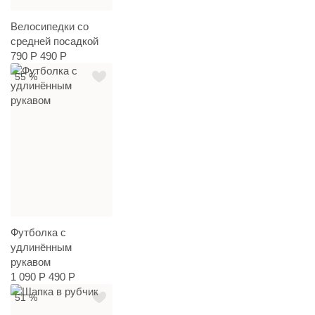
Велосипедки со
средней посадкой
790 Р
490 Р
55 %
Футболка с
удлинённым
рукавом
1 090 Р
490 Р
51 %