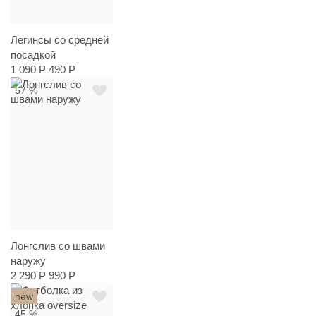
Легинсы со средней
посадкой
1 090 Р
490 Р
57 %
Лонгслив со швами
наружу
2 290 Р
990 Р
new
45 %