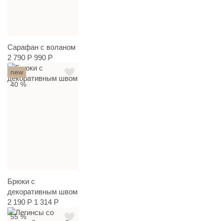
Сарафан с воланом
2 790 Р
990 Р
new
40 %
Брюки с
декоративным швом
2 190 Р
1 314 Р
55 %