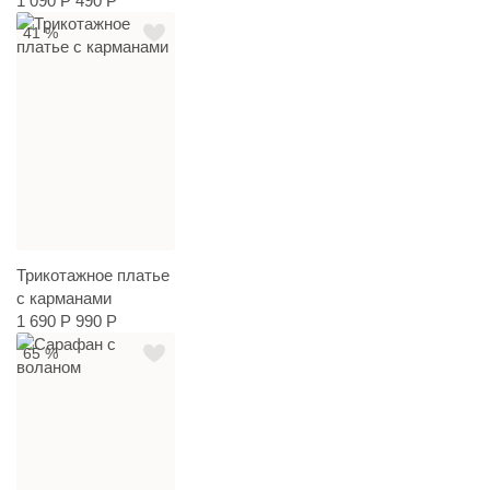
1 090 Р
490 Р
41 %
Трикотажное платье
с карманами
1 690 Р
990 Р
65 %