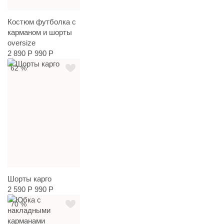
Костюм футболка с
карманом и шорты
oversize
2 890 Р
990 Р
62 %
Шорты карго
2 590 Р
990 Р
70 %