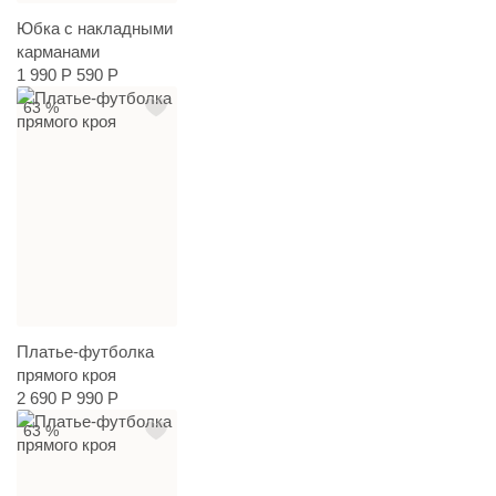
Юбка с накладными
карманами
1 990 Р
590 Р
63 %
Платье-футболка
прямого кроя
2 690 Р
990 Р
63 %