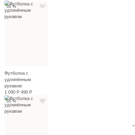
55 %
Футболка с
удлинённым
рукавом
1 090 Р
490 Р
55 %