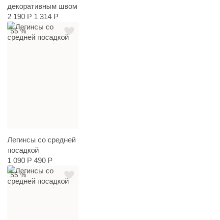
декоративным швом
2 190 Р
1 314 Р
55 %
Легинсы со средней
посадкой
1 090 Р
490 Р
55 %