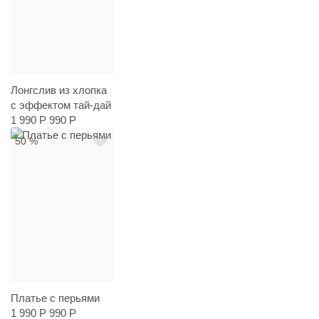
Лонгслив из хлопка
с эффектом тай-дай
1 990 Р
990 Р
50 %
Платье с перьями
1 990 Р
990 Р