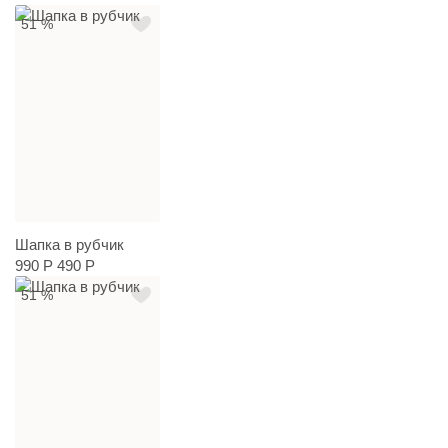
51 %
Шапка в рубчик
990 Р
490 Р
51 %