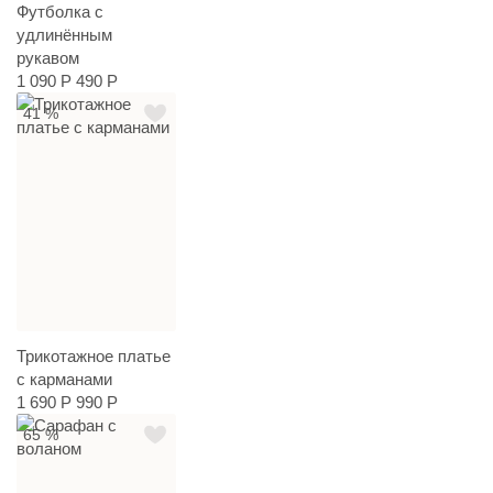
Футболка с
удлинённым
рукавом
1 090 Р
490 Р
41 %
Трикотажное платье
с карманами
1 690 Р
990 Р
65 %