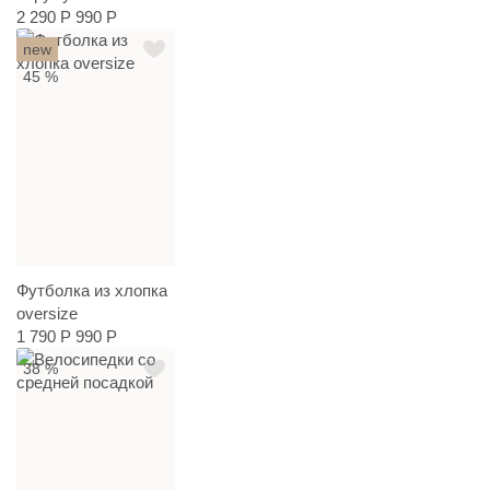
2 290 Р
990 Р
new
45 %
Футболка из хлопка
oversize
1 790 Р
990 Р
38 %