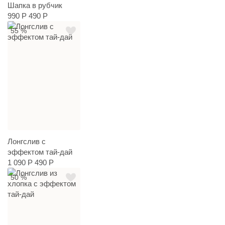
Шапка в рубчик
990 Р
490 Р
55 %
Лонгслив с
эффектом тай-дай
1 090 Р
490 Р
50 %