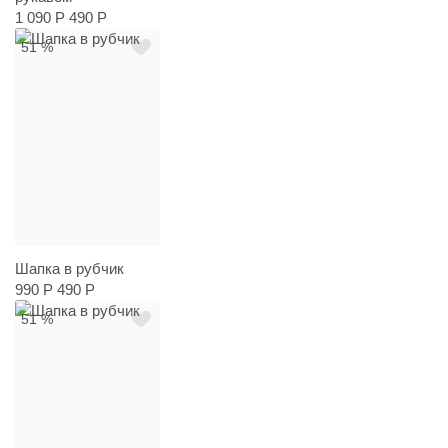
1 090 Р
490 Р
51 %
Шапка в рубчик
990 Р
490 Р
51 %