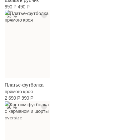
Шапка в рубчик
990 Р
490 Р
63 %
Платье-футболка
прямого кроя
2 690 Р
990 Р
66 %