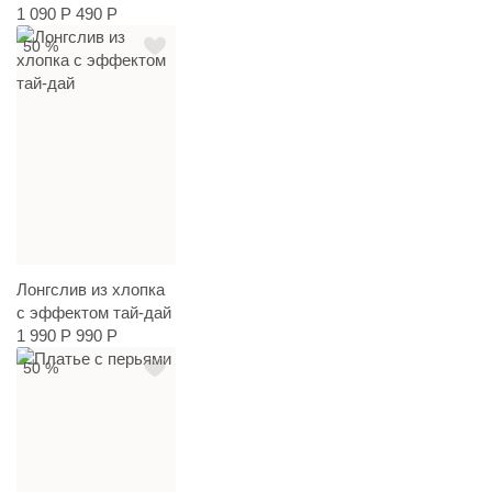
1 090 Р
490 Р
50 %
Лонгслив из хлопка
с эффектом тай-дай
1 990 Р
990 Р
50 %