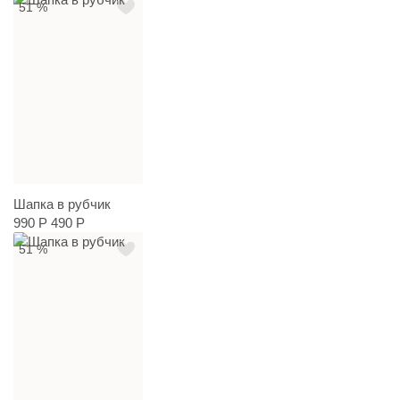
51 %
Шапка в рубчик
990 Р
490 Р
51 %