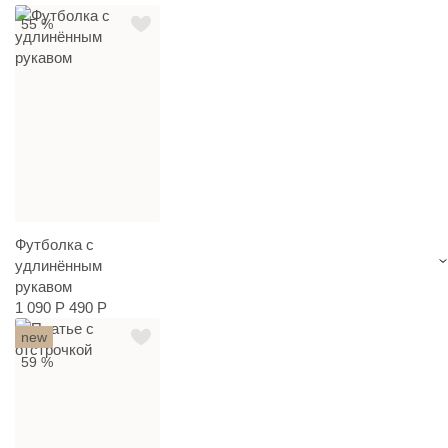
55 %
Футболка с
удлинённым
рукавом
1 090 Р
490 Р
new
59 %