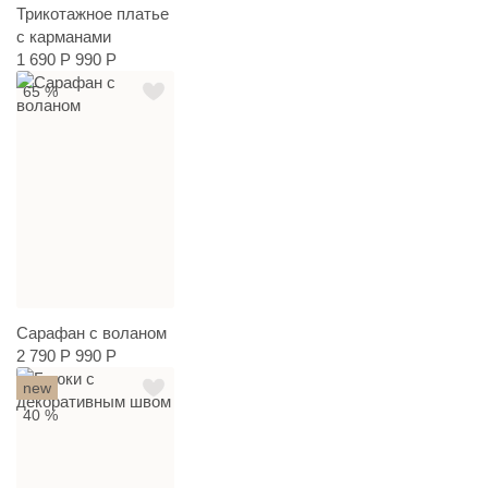
Трикотажное платье
с карманами
1 690 Р
990 Р
65 %
Сарафан с воланом
2 790 Р
990 Р
new
40 %