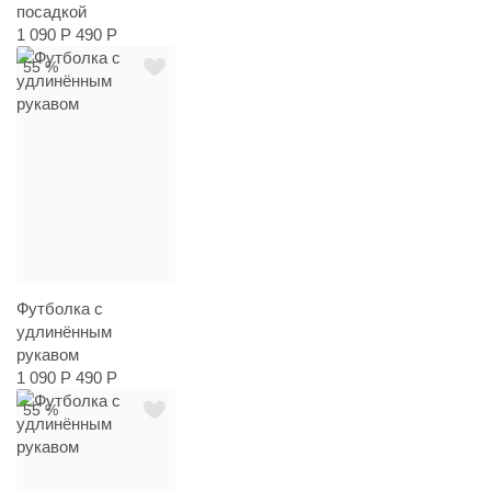
посадкой
1 090 Р
490 Р
55 %
Футболка с
удлинённым
рукавом
1 090 Р
490 Р
55 %