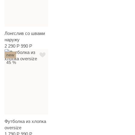
Лонгслив со швами
наружу
2 290 Р
990 Р
new
45 %
Футболка из хлопка
oversize
1 790 Р
990 Р