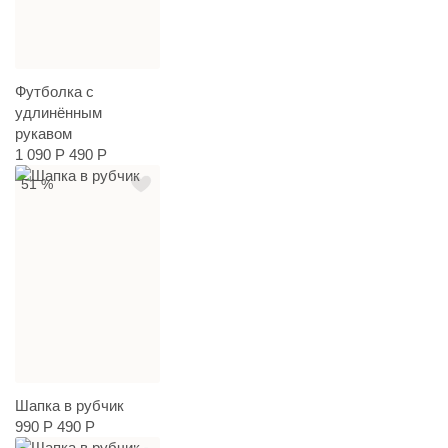
Футболка с
удлинённым
рукавом
1 090 Р
490 Р
51 %
Шапка в рубчик
990 Р
490 Р