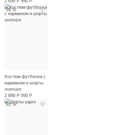
2 690 Р
990 Р
66 %
Костюм футболка с
карманом и шорты
oversize
2 890 Р
990 Р
62 %