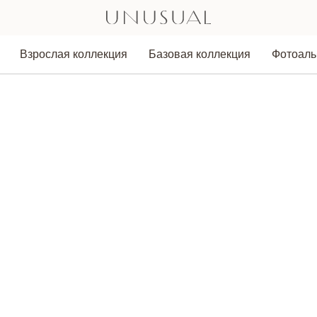
Взрослая коллекция
Базовая коллекция
Фотоал
Аксессуары
Толстовки
Лонгсливы/Водолазки
Легинсы/Брюки
Юбки