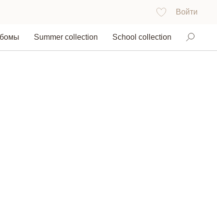
Войти
ьбомы
Summer collection
School collection
Найти