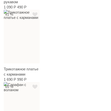
рукавом
1 090 Р
490 Р
41 %
Трикотажное платье
с карманами
1 690 Р
990 Р
65 %