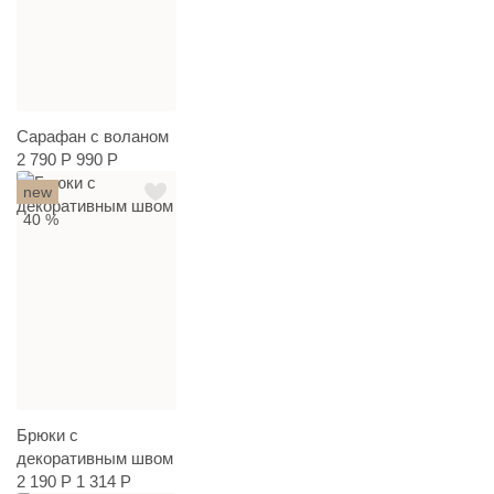
Сарафан с воланом
2 790 Р
990 Р
new
40 %
Брюки с
декоративным швом
2 190 Р
1 314 Р