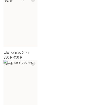
51 %
Шапка в рубчик
990 Р
490 Р
51 %