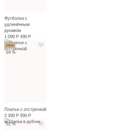
Футболка с
удлинённым
рукавом
1 090 Р
490 Р
new
59 %
Платье с отстрочкой
2 390 Р
990 Р
51 %