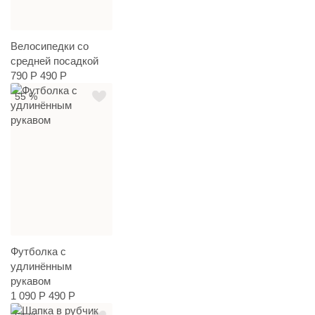
Велосипедки со
средней посадкой
790 Р
490 Р
55 %
Футболка с
удлинённым
рукавом
1 090 Р
490 Р