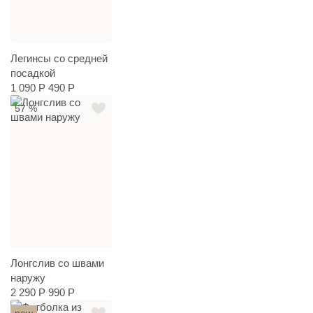
Легинсы со средней
посадкой
1 090 Р
490 Р
57 %
Лонгслив со швами
наружу
2 290 Р
990 Р
new