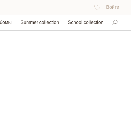
Войти
ьбомы
Summer collection
School collection
Найти