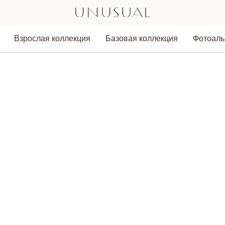
Взрослая коллекция
Базовая коллекция
Фотоал
Аксессуары
Толстовки
Лонгсливы/Водолазки
Легинсы/Брюки
Юбки