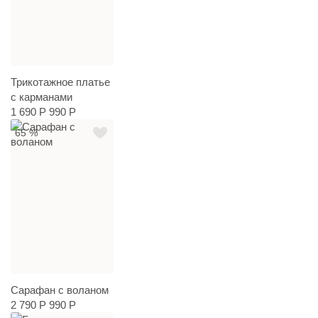
Трикотажное платье
с карманами
1 690 Р
990 Р
65 %
Сарафан с воланом
2 790 Р
990 Р