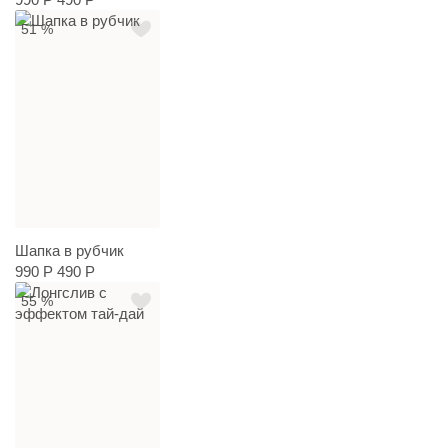
51 %
Шапка в рубчик
990 Р
490 Р
55 %