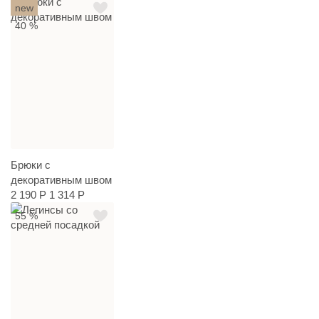
new
40 %
Брюки с
декоративным швом
2 190 Р
1 314 Р
55 %