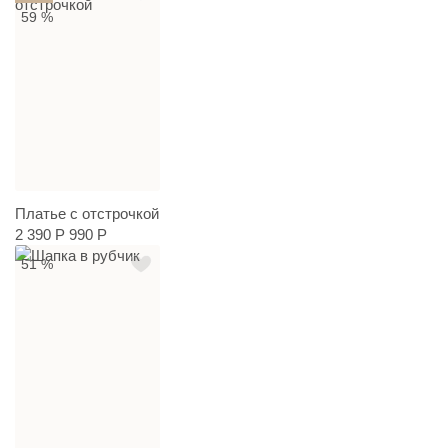
59 %
Платье с отстрочкой
2 390 Р
990 Р
51 %