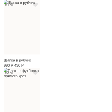
51 %
Шапка в рубчик
990 Р
490 Р
63 %