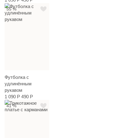
55 %
Футболка с
удлинённым
рукавом
1 090 Р
490 Р
41 %