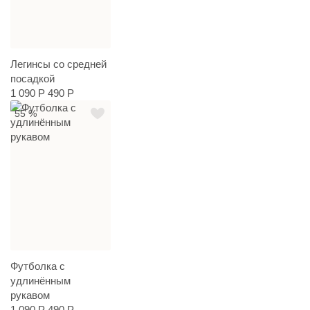
Легинсы со средней
посадкой
1 090 Р
490 Р
55 %
Футболка с
удлинённым
рукавом
1 090 Р
490 Р