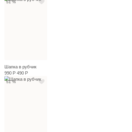
51 %
Шапка в рубчик
990 Р
490 Р
51 %