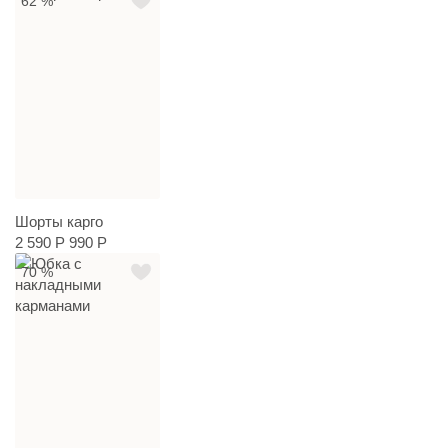
62 %
Шорты карго
2 590 Р
990 Р
70 %